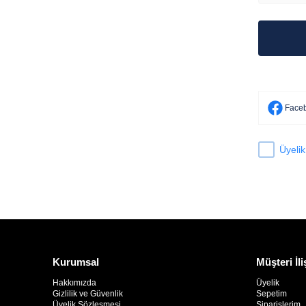
Faceb
Üyelik
Kurumsal
Müşteri İli
Hakkımızda
Üyelik
Gizlilik ve Güvenlik
Sepetim
Üyelik Sözleşmesi
Siparişlerim