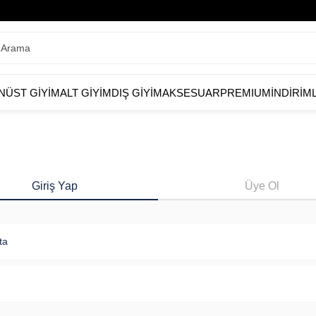
N
ÜST GİYİM
ALT GİYİM
DIŞ GİYİM
AKSESUAR
PREMIUM
İNDİRİM
Giriş Yap
Üye Ol
ta