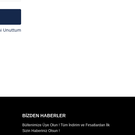
mi Unuttum
BİZDEN HABERLER
Bültenimize Üye Olun ! Tüm İndirim ve Fırsatlardan İlk
Sizin Haberiniz Olsun !