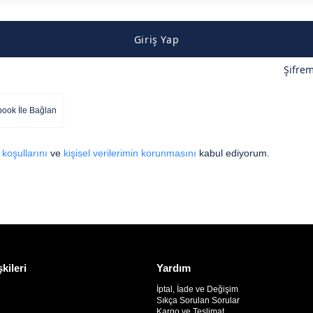
Giriş Yap
Şifre
ook İle Bağlan
 koşullarını
ve
kişisel verilerimin korunmasını
kabul ediyorum.
şkileri
Yardım
İptal, İade ve Değişim
Sıkça Sorulan Sorular
Kargo ve Teslimat