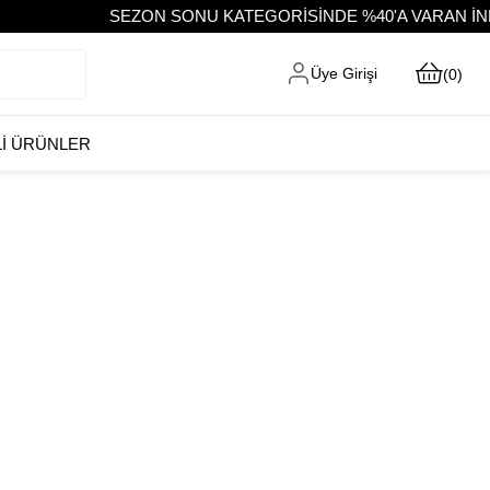
SEZON SONU KATEGORİSİNDE %40'A VARAN İNDİ
Üye Girişi
0
Lİ ÜRÜNLER