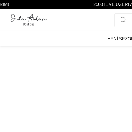
M!
2500TL VE ÜZERİ A
YENİ SEZO