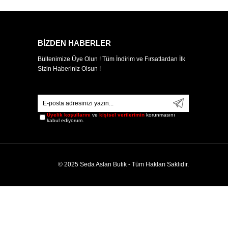
BİZDEN HABERLER
Bültenimize Üye Olun ! Tüm İndirim ve Fırsatlardan İlk
Sizin Haberiniz Olsun !
Üyelik koşullarını
ve
kişisel verilerimin
korunmasını
kabul ediyorum.
© 2025 Seda Aslan Butik - Tüm Hakları Saklıdır.