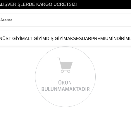
LIŞVERİŞLERDE KARGO ÜCRETSİZ!
N
ÜST GİYİM
ALT GİYİM
DIŞ GİYİM
AKSESUAR
PREMIUM
İNDİRİM