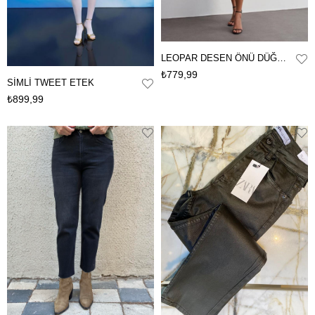
LEOPAR DESEN ÖNÜ DÜĞMELİ DENİM MİDİ ETEK
₺779,99
SİMLİ TWEET ETEK
₺899,99