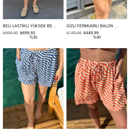
BELİ LASTİKLİ YÜKSEK BEL ŞORT
GİZLİ FERMUARLI BALON MİNİ ETEK
₺999,90
₺699,93
₺749,99
₺449,99
%30
%40