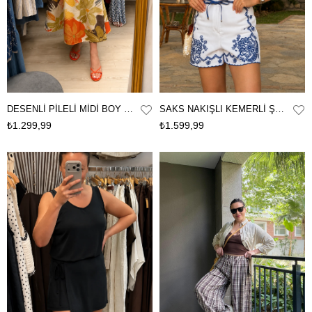
DESENLİ PİLELİ MİDİ BOY KETEN ETEK
SAKS NAKIŞLI KEMERLİ ŞORT
₺1.299,99
₺1.599,99