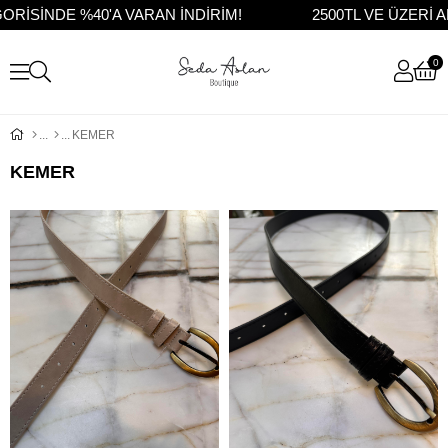
SİNDE %40'A VARAN İNDİRİM!
2500TL VE ÜZERİ AL
0
KEMER
KEMER