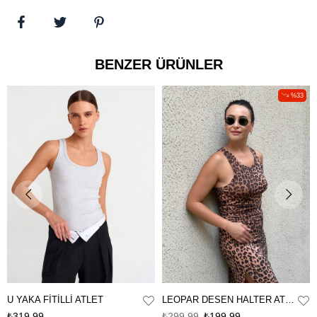
BENZER ÜRÜNLER
%33
U YAKA FİTİLLİ ATLET
LEOPAR DESEN HALTER ATLET
₺319,99
₺299,99
₺199,99