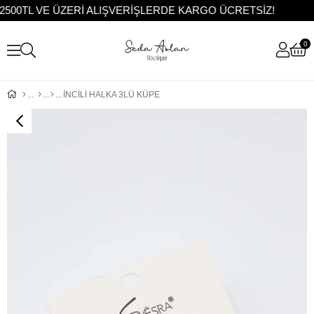
500TL VE ÜZERİ ALIŞVERİŞLERDE KARGO ÜCRETSİZ!
0
İNCİLİ HALKA 3LÜ KÜPE