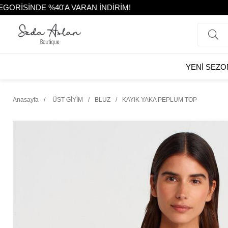
%40'A VARAN İNDİRİM!
YENİ SEZO
Anasayfa
ÜST GİYİM
BLUZ
KAYIK YAKA PEPLUM TOP