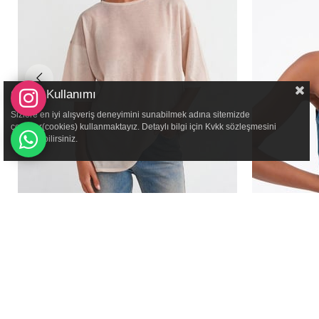
Çerez Kullanımı
Sizlere en iyi alışveriş deneyimini sunabilmek adına sitemizde
çerezler(cookies) kullanmaktayız. Detaylı bilgi için Kvkk sözleşmesini
inceleyebilirsiniz.
BİSİKLET YAKA KISA KOL TRANSPARAN BLUZ
₺399,99
SATEN DEKOL
₺549,99
₺3