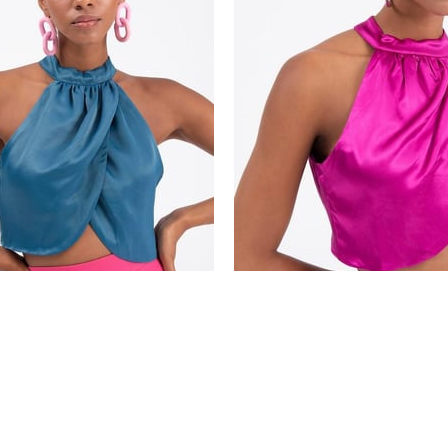
TELİ BLUZ
SATEN DEKOLTELİ BLUZ
57,49
₺549,99
₺357,49