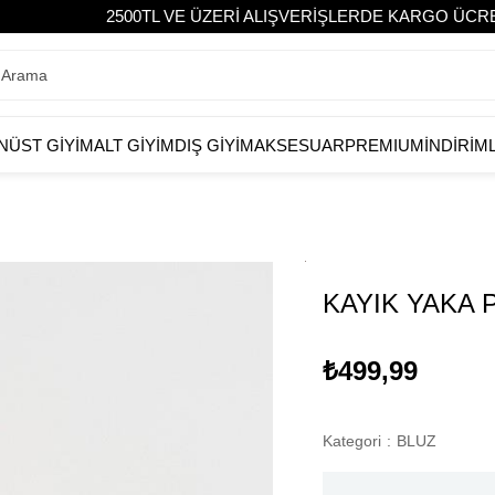
2500TL VE ÜZERİ ALIŞVERİŞLERDE KARGO ÜCRETSİZ!
N
ÜST GİYİM
ALT GİYİM
DIŞ GİYİM
AKSESUAR
PREMIUM
İNDİRİM
KAYIK YAKA
₺499,99
Kategori
:
BLUZ