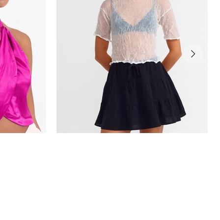
BURUŞUK TRANSPARAN BLUZ
₺419,99