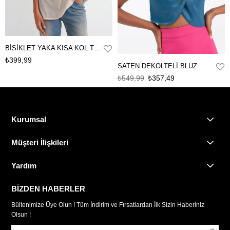
BİSİKLET YAKA KISA KOL TRANSPARAN BLUZ
₺399,99
SATEN DEKOLTELİ BLUZ
₺549,99
₺357,49
Kurumsal
Müşteri İlişkileri
Yardım
BİZDEN HABERLER
Bültenimize Üye Olun ! Tüm İndirim ve Fırsatlardan İlk Sizin Haberiniz
Olsun !