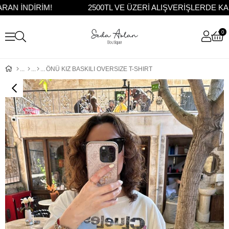
N İNDİRİM!
2500TL VE ÜZERİ ALIŞVERİŞLERDE KAR
0
ÖNÜ KIZ BASKILI OVERSIZE T-SHIRT