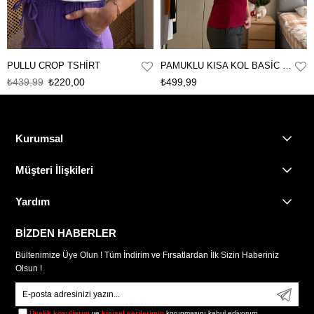
PULLU CROP TSHİRT
PAMUKLU KISA KOL BASİC TSHİRT
₺439,99
₺220,00
₺499,99
Kurumsal
Müşteri İlişkileri
Yardım
BİZDEN HABERLER
Bültenimize Üye Olun ! Tüm İndirim ve Fırsatlardan İlk Sizin Haberiniz
Olsun !
Üyelik koşullarını
ve
kişisel verilerimin
korunmasını kabul ediyorum.