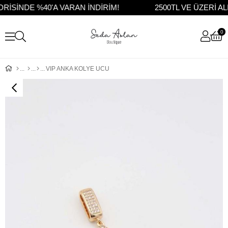
SİNDE %40'A VARAN İNDİRİM!
2500TL VE ÜZERİ A
0
VIP ANKA KOLYE UCU